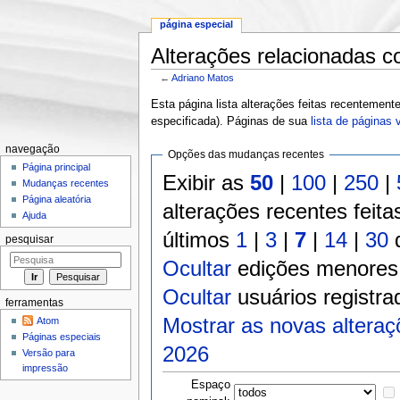
página especial
Alterações relacionadas 
←
Adriano Matos
Ir para:
navegação
,
pesquisa
Esta página lista alterações feitas recenteme
especificada). Páginas de sua
lista de páginas 
navegação
Opções das mudanças recentes
Página principal
Exibir as
50
|
100
|
250
|
Mudanças recentes
Página aleatória
alterações recentes feita
Ajuda
últimos
1
|
3
|
7
|
14
|
30
d
pesquisar
Ocultar
edições menores
Ocultar
usuários registra
ferramentas
Mostrar as novas alteraç
Atom
Páginas especiais
2026
Versão para
impressão
Espaço