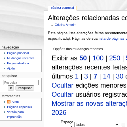
página especial
Alterações relacionadas c
←
Cristina Amorim
Ir para:
navegação
,
pesquisa
Esta página lista alterações feitas recenteme
especificada). Páginas de sua
lista de páginas 
navegação
Opções das mudanças recentes
Página principal
Exibir as
50
|
100
|
250
|
Mudanças recentes
Página aleatória
alterações recentes feita
Ajuda
últimos
1
|
3
|
7
|
14
|
30
d
pesquisar
Ocultar
edições menores
Ocultar
usuários registra
ferramentas
Mostrar as novas alteraç
Atom
Páginas especiais
2026
Versão para
impressão
Espaço