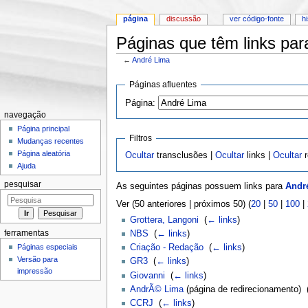
página
discussão
ver código-fonte
h
Páginas que têm links par
←
André Lima
Ir para:
navegação
,
pesquisa
Páginas afluentes
Página:
navegação
Página principal
Filtros
Mudanças recentes
Página aleatória
Ocultar
transclusões |
Ocultar
links |
Ocultar
r
Ajuda
pesquisar
As seguintes páginas possuem links para
Andr
Ver (50 anteriores | próximos 50) (
20
|
50
|
100
|
Grottera, Langoni
‎
(
← links
)
ferramentas
NBS
‎
(
← links
)
Páginas especiais
Criação - Redação
‎
(
← links
)
Versão para
GR3
‎
(
← links
)
impressão
Giovanni
‎
(
← links
)
AndrÃ© Lima
(página de redirecionamento) ‎
CCRJ
‎
(
← links
)