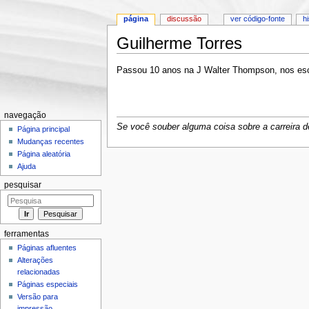
página
discussão
ver código-fonte
h
Guilherme Torres
Ir para:
navegação
,
pesquisa
Passou 10 anos na J Walter Thompson, nos escrit
navegação
Se você souber alguma coisa sobre a carreira de
Página principal
Mudanças recentes
Página aleatória
Ajuda
pesquisar
ferramentas
Páginas afluentes
Alterações
relacionadas
Páginas especiais
Versão para
impressão