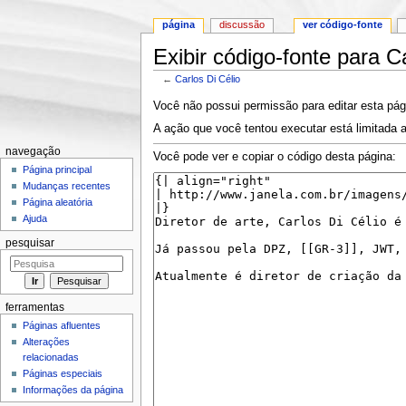
página
discussão
ver código-fonte
Exibir código-fonte para C
←
Carlos Di Célio
Ir para:
navegação
,
pesquisa
Você não possui permissão para editar esta pág
A ação que você tentou executar está limitada 
navegação
Você pode ver e copiar o código desta página:
Página principal
Mudanças recentes
Página aleatória
Ajuda
pesquisar
ferramentas
Páginas afluentes
Alterações
relacionadas
Páginas especiais
Informações da página