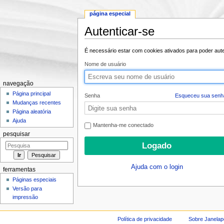
página especial
Autenticar-se
Ir para:
navegação
,
pesquisa
É necessário estar com cookies ativados para poder auten
Nome de usuário
navegação
Página principal
Senha
Esqueceu sua senh
Mudanças recentes
Página aleatória
Ajuda
Mantenha-me conectado
pesquisar
Ajuda com o login
ferramentas
Páginas especiais
Versão para
impressão
Política de privacidade
Sobre Janelap