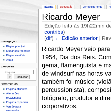
página
discussão
ver código-fonte
h
Ricardo Meyer
Edição feita às 19h22min d
contribs
)
(
dif
)
← Edição anterior
| Rev
navegação
Ir para:
navegação
,
pesquisa
Página principal
Ricardo Meyer veio para
Mudanças recentes
1954, Dia dos Reis. Como
Página aleatória
Ajuda
gema, flamenguista e man
pesquisar
de windsurf nas horas v
também foi músico (violão
ferramentas
percussionista), composito
Páginas afluentes
Alterações
fotógrafo, produtor e dir
relacionadas
Páginas especiais
corporativos.
Versão para
impressão