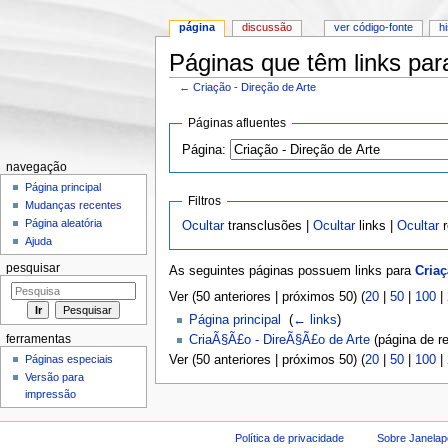
página
discussão
ver código-fonte
h
Páginas que têm links para
←
Criação - Direção de Arte
Ir para:
navegação
,
pesquisa
Páginas afluentes
Página:
navegação
Página principal
Filtros
Mudanças recentes
Página aleatória
Ocultar
transclusões |
Ocultar
links |
Ocultar
r
Ajuda
pesquisar
As seguintes páginas possuem links para
Criaç
Ver (50 anteriores | próximos 50) (
20
|
50
|
100
|
Página principal
‎
(
← links
)
ferramentas
CriaÃ§Ã£o - DireÃ§Ã£o de Arte
(página de re
Páginas especiais
Ver (50 anteriores | próximos 50) (
20
|
50
|
100
|
Versão para
impressão
Política de privacidade
Sobre Janelap