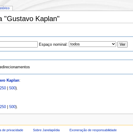
istórico
a "Gustavo Kaplan"
Espaço nominal:
edirecionamentos
avo Kaplan
:
250
|
500
).
250
|
500
).
ca de privacidade
Sobre Janelapédia
Exoneração de responsabilidade