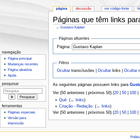
página
discussão
ver código-fonte
h
Páginas que têm links par
←
Gustavo Kaplan
Ir para:
navegação
,
pesquisa
Páginas afluentes
Página:
navegação
Página principal
Filtros
Mudanças recentes
Página aleatória
Ocultar
transclusões |
Ocultar
links |
Ocultar
r
Ajuda
pesquisar
As seguintes páginas possuem links para
Gust
Ver (50 anteriores | próximos 50) (
20
|
50
|
100
|
Quê
‎
(
← links
)
ferramentas
Criação - Redação
‎
(
← links
)
Páginas especiais
Ver (50 anteriores | próximos 50) (
20
|
50
|
100
|
Versão para
impressão
Políti