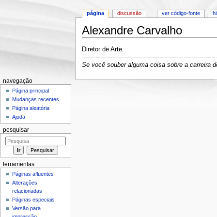
página
discussão
ver código-fonte
h
Alexandre Carvalho
Ir para:
navegação
,
pesquisa
Diretor de Arte.
Se você souber alguma coisa sobre a carreira de
navegação
Página principal
Mudanças recentes
Página aleatória
Ajuda
pesquisar
ferramentas
Páginas afluentes
Alterações
relacionadas
Páginas especiais
Versão para
impressão