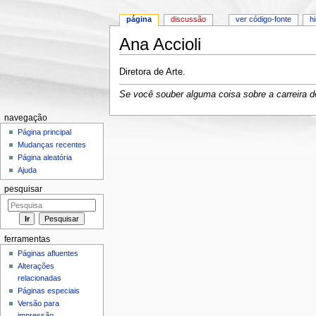
página
discussão
ver código-fonte
h
Ana Accioli
Ir para:
navegação
,
pesquisa
Diretora de Arte.
Se você souber alguma coisa sobre a carreira de
navegação
Página principal
Mudanças recentes
Página aleatória
Ajuda
pesquisar
ferramentas
Páginas afluentes
Alterações
relacionadas
Páginas especiais
Versão para
impressão