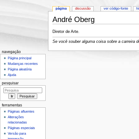
página
discussão
ver código-fonte
h
André Oberg
Ir para:
navegação
,
pesquisa
Diretor de Arte.
Se você souber alguma coisa sobre a carreira de
navegação
Página principal
Mudanças recentes
Página aleatória
Ajuda
pesquisar
ferramentas
Páginas afluentes
Alterações
relacionadas
Páginas especiais
Versão para
impressão