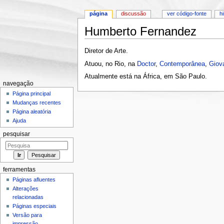
página
discussão
ver código-fonte
h
Humberto Fernandez
Ir para:
navegação
,
pesquisa
Diretor de Arte.
Atuou, no Rio, na
Doctor
,
Contemporânea
,
Giov
Atualmente está na África, em São Paulo.
navegação
Página principal
Mudanças recentes
Página aleatória
Ajuda
pesquisar
ferramentas
Páginas afluentes
Alterações
relacionadas
Páginas especiais
Versão para
impressão