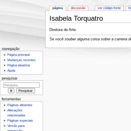
página
discussão
ver código-fonte
h
Isabela Torquatro
Ir para:
navegação
,
pesquisa
Diretora de Arte.
Se você souber alguma coisa sobre a carreira de
navegação
Página principal
Mudanças recentes
Página aleatória
Ajuda
pesquisar
ferramentas
Páginas afluentes
Alterações
relacionadas
Páginas especiais
Versão para
impressão