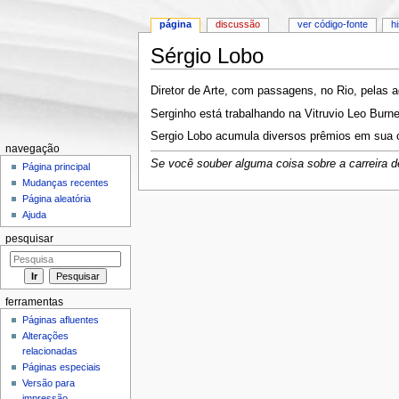
página
discussão
ver código-fonte
h
Sérgio Lobo
Ir para:
navegação
,
pesquisa
Diretor de Arte, com passagens, no Rio, pelas 
Serginho está trabalhando na Vitruvio Leo Burn
Sergio Lobo acumula diversos prêmios em sua ca
navegação
Se você souber alguma coisa sobre a carreira de
Página principal
Mudanças recentes
Página aleatória
Ajuda
pesquisar
ferramentas
Páginas afluentes
Alterações
relacionadas
Páginas especiais
Versão para
impressão