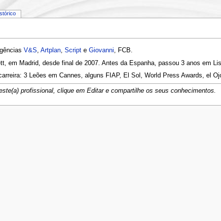
istórico
agências
V&S
,
Artplan
,
Script
e
Giovanni
, FCB.
ett, em Madrid, desde final de 2007. Antes da Espanha, passou 3 anos em Li
rreira: 3 Leões em Cannes, alguns FIAP, El Sol, World Press Awards, el Ojo
ste(a) profissional, clique em Editar e compartilhe os seus conhecimentos.